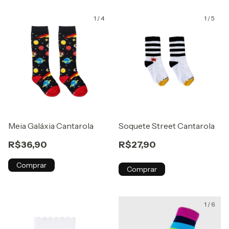
1
/
4
1
/
5
Meia Galáxia Cantarola
Soquete Street Cantarola
R$36,90
R$27,90
Comprar
Comprar
1
/
6