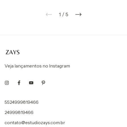
1
/
5
Veja lançamentos no Instagram
5524999819466
24999819466
contato@estudiozays.com.br