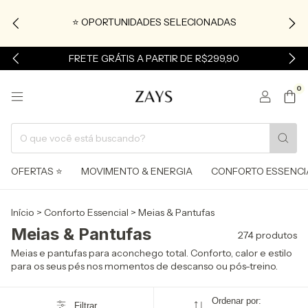
⭐ OPORTUNIDADES SELECIONADAS
FRETE GRÁTIS A PARTIR DE R$299,90
0
OFERTAS ⭐
MOVIMENTO & ENERGIA
CONFORTO ESSENCI
Início
>
Conforto Essencial
>
Meias & Pantufas
Meias & Pantufas
274 produtos
Meias e pantufas para aconchego total. Conforto, calor e estilo
para os seus pés nos momentos de descanso ou pós-treino.
Ordenar por:
Filtrar