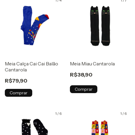
1
/
4
1
/
7
Meia Calça Cai Cai Balão
Meia Miau Cantarola
Cantarola
R$38,90
R$79,90
Comprar
Comprar
1
/
6
1
/
6