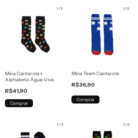
1
/
5
1
/
5
Meia Cantarola +
Meia Team Cantarola
Alphabeto Água-Viva
R$36,90
R$41,90
Comprar
Comprar
1
/
3
1
/
6