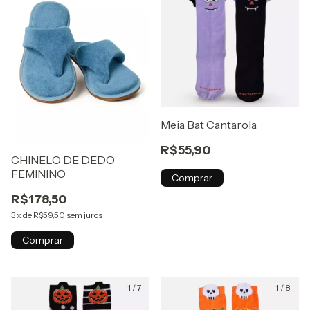
Meia Bat Cantarola
R$55,90
CHINELO DE DEDO
FEMININO
Comprar
R$178,50
3
x
de
R$59,50
sem juros
Comprar
1
/
7
1
/
8