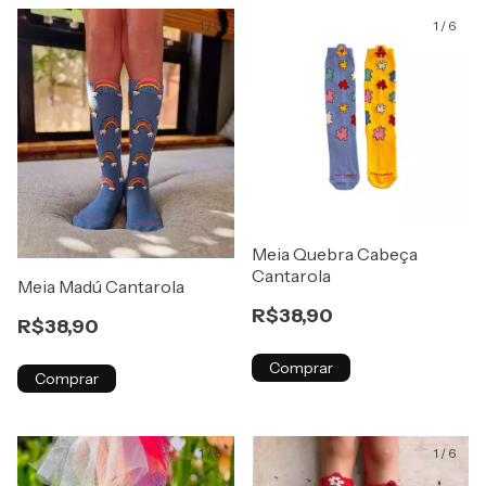
1
/
6
1
/
6
Meia Quebra Cabeça
Cantarola
Meia Madú Cantarola
R$38,90
R$38,90
Comprar
Comprar
1
/
6
1
/
6