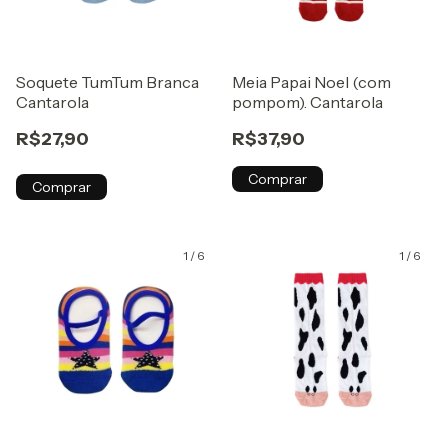
Soquete TumTum Branca
Meia Papai Noel (com
Cantarola
pompom). Cantarola
R$27,90
R$37,90
Comprar
Comprar
1
/
6
1
/
6