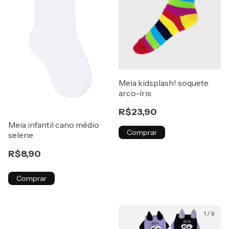
Meia kidsplash! soquete
arco-íris
R$23,90
Meia infantil cano médio
Comprar
selene
R$8,90
Comprar
1
/
9