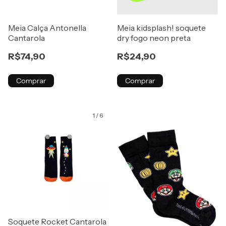
Meia Calça Antonella
Meia kidsplash! soquete
Cantarola
dry fogo neon preta
R$74,90
R$24,90
Comprar
Comprar
1
/
6
Soquete Rocket Cantarola