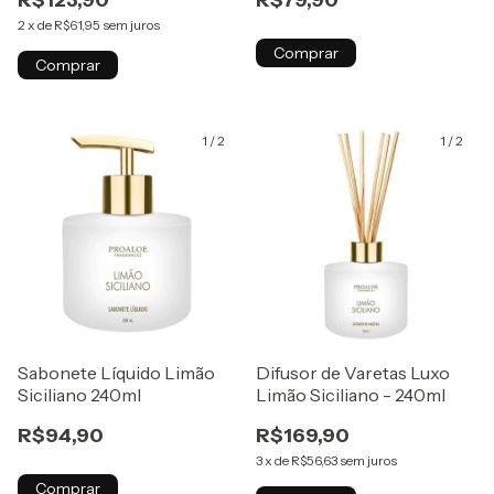
R$123,90
R$79,90
2
x
de
R$61,95
sem juros
Comprar
Comprar
1
/
2
1
/
2
Sabonete Líquido Limão
Difusor de Varetas Luxo
Siciliano 240ml
Limão Siciliano - 240ml
R$94,90
R$169,90
3
x
de
R$56,63
sem juros
Comprar