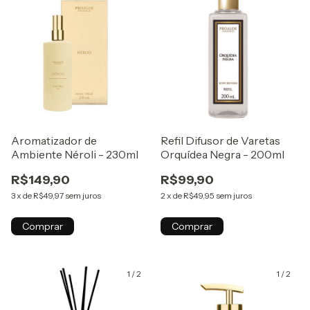
Aromatizador de
Refil Difusor de Varetas
Ambiente Néroli - 230ml
Orquídea Negra - 200ml
R$149,90
R$99,90
3
x
de
R$49,97
sem juros
2
x
de
R$49,95
sem juros
Comprar
Comprar
1
/
2
1
/
2