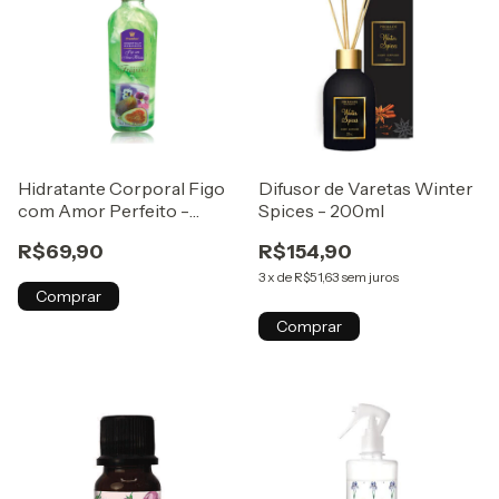
Hidratante Corporal Figo
Difusor de Varetas Winter
com Amor Perfeito -
Spices - 200ml
300ml
R$69,90
R$154,90
3
x
de
R$51,63
sem juros
Comprar
Comprar