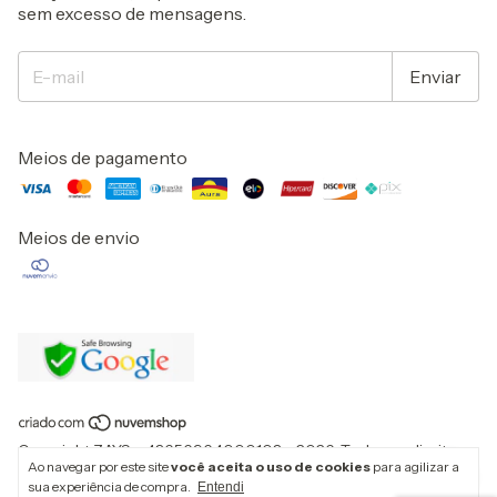
sem excesso de mensagens.
Meios de pagamento
Meios de envio
Copyright ZAYS - 43656964000103 - 2026. Todos os direitos
Ao navegar por este site
você aceita o uso de cookies
para agilizar a
reservados.
sua experiência de compra.
Entendi