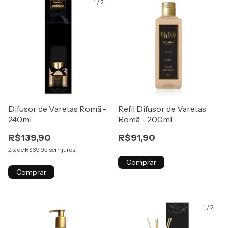
1
/
2
Difusor de Varetas Romã -
Refil Difusor de Varetas
240ml
Romã - 200ml
R$139,90
R$91,90
2
x
de
R$69,95
sem juros
Comprar
Comprar
1
/
2