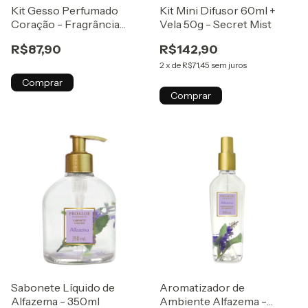
Kit Gesso Perfumado
Kit Mini Difusor 60ml +
Coração - Fragrância
Vela 50g - Secret Mist
Vanilla
R$87,90
R$142,90
2
x
de
R$71,45
sem juros
Comprar
Comprar
Sabonete Líquido de
Aromatizador de
Alfazema - 350ml
Ambiente Alfazema -