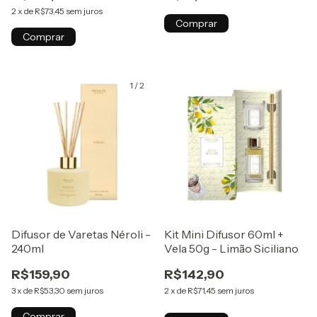
2
x
de
R$73,45
sem juros
Comprar
Comprar
1
/
2
Difusor de Varetas Néroli -
Kit Mini Difusor 60ml +
240ml
Vela 50g - Limão Siciliano
R$159,90
R$142,90
3
x
de
R$53,30
sem juros
2
x
de
R$71,45
sem juros
Comprar