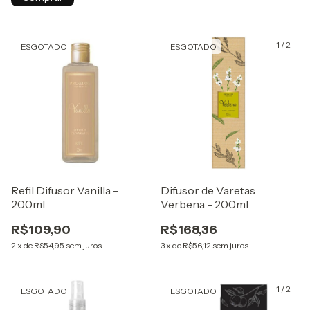
1
/
2
ESGOTADO
ESGOTADO
Refil Difusor Vanilla -
Difusor de Varetas
200ml
Verbena - 200ml
R$109,90
R$168,36
2
x
de
R$54,95
sem juros
3
x
de
R$56,12
sem juros
1
/
2
ESGOTADO
ESGOTADO