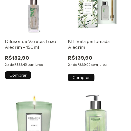
Difusor de Varetas Luxo
KIT Vela perfumada
Alecrim - 150ml
Alecrim
R$132,90
R$139,90
2
x
de
R$66,45
sem juros
2
x
de
R$69,95
sem juros
Comprar
Comprar