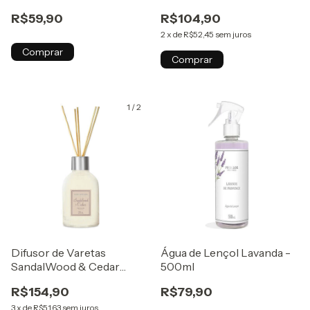
300ml
R$59,90
R$104,90
2
x
de
R$52,45
sem juros
Comprar
Comprar
1
/
2
Difusor de Varetas
Água de Lençol Lavanda -
SandalWood & Cedar
500ml
(sândalo e cedro) - 200ml
R$154,90
R$79,90
3
x
de
R$51,63
sem juros