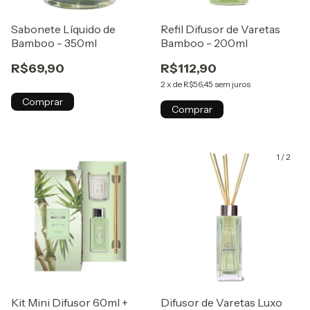
Sabonete Líquido de
Refil Difusor de Varetas
Bamboo - 350ml
Bamboo - 200ml
R$69,90
R$112,90
2
x
de
R$56,45
sem juros
Comprar
Comprar
1
/
2
Kit Mini Difusor 60ml +
Difusor de Varetas Luxo