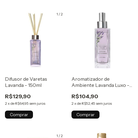
1
/
2
Difusor de Varetas
Aromatizador de
Lavanda - 150ml
Ambiente Lavanda Luxo -
150ml
R$129,90
R$104,90
2
x
de
R$64,95
sem juros
2
x
de
R$52,45
sem juros
Comprar
Comprar
1
/
2