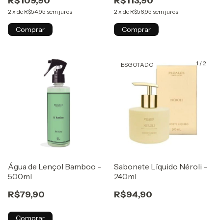
R$109,90
R$113,90
2
x
de
R$54,95
sem juros
2
x
de
R$56,95
sem juros
Comprar
Comprar
1
/
2
ESGOTADO
Água de Lençol Bamboo -
Sabonete Líquido Néroli -
500ml
240ml
R$79,90
R$94,90
Comprar