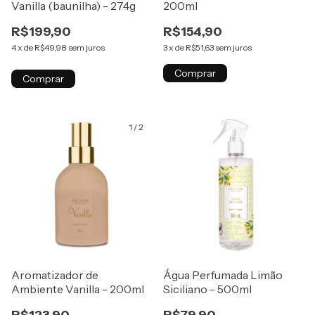
Vanilla (baunilha) - 274g
200ml
R$199,90
R$154,90
4
x
de
R$49,98
sem juros
3
x
de
R$51,63
sem juros
Comprar
Comprar
1
/
2
Aromatizador de
Água Perfumada Limão
Ambiente Vanilla - 200ml
Siciliano - 500ml