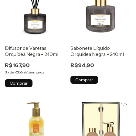
Difusor de Varetas
Sabonete Líquido
Orquídea Negra - 240ml
Orquídea Negra - 240ml
R$167,90
R$94,90
3
x
de
R$55,97
sem juros
Comprar
Comprar
1
/
2