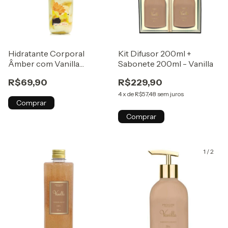
Hidratante Corporal
Kit Difusor 200ml +
Âmber com Vanilla
Sabonete 200ml - Vanilla
(Baunilha) - 300ml
R$69,90
R$229,90
4
x
de
R$57,48
sem juros
Comprar
Comprar
1
/
2