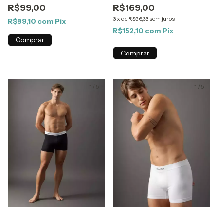
R$99,00
R$169,00
3
x
de
R$56,33
sem juros
R$89,10
com
Pix
R$152,10
com
Pix
Comprar
Comprar
1
/
5
1
/
5