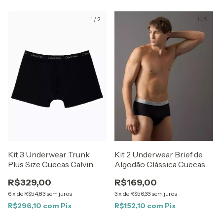
1
/
2
1
/
5
Kit 3 Underwear Trunk
Kit 2 Underwear Brief de
Plus Size Cuecas Calvin
Algodão Clássica Cuecas
Klein Preto 2xl
Calvin Klein Preto
R$329,00
R$169,00
6
x
de
R$54,83
sem juros
3
x
de
R$56,33
sem juros
R$296,10
com
Pix
R$152,10
com
Pix