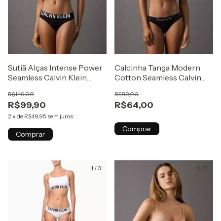
Sutiã Alças Intense Power
Calcinha Tanga Modern
Seamless Calvin Klein
Cotton Seamless Calvin
Underwear Preto
Klein Underwear Preto
R$149,00
R$89,00
R$99,90
R$64,00
2
x
de
R$49,95
sem juros
Comprar
Comprar
1
/
3
1
/
5