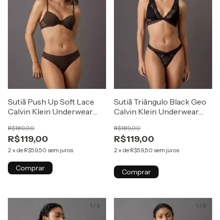
Sutiã Push Up Soft Lace
Sutiã Triângulo Black Geo
Calvin Klein Underwear
Calvin Klein Underwear
Havana
Preto
R$189,00
R$189,00
R$119,00
R$119,00
2
x
de
R$59,50
sem juros
2
x
de
R$59,50
sem juros
Comprar
Comprar
1
/
5
1
/
5