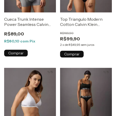
Cueca Trunk Intense
Top Triangulo Modern
Power Seamless Calvin
Cotton Calvin Klein
Klein Underwear Mescla
Underwear Preto
R$89,00
R$169,90
R$99,90
R$80,10
com
Pix
2
x
de
R$49,95
sem juros
Comprar
Comprar
1
/
5
1
/
5