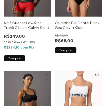
Kit 3 Cuecas Low Rise
Calcinha Fio Dental Black
Trunk Classic Calvin Klein
Geo Calvin Klein
Underwear
Underwear Preto
R$249,00
R$109,00
Branco/Vermelho/Preto
R$69,00
4
x
de
R$62,25
sem juros
R$224,10
com
Pix
Comprar
Comprar
1
/
5
1
/
3