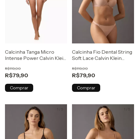
Calcinha Tanga Micro
Calcinha Fio Dental String
Intense Power Calvin Klein
Soft Lace Calvin Klein
Underwear
Underwear Nude
R$119,00
R$119,00
Branco/Branco
R$79,90
R$79,90
Comprar
Comprar
1
/
5
1
/
5