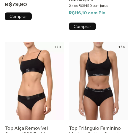
R$79,90
2
x
de
R$64,50
sem juros
R$116,10
com
Pix
Comprar
Comprar
1
/
3
1
/
4
Top Alça Removível
Top Triângulo Feminino