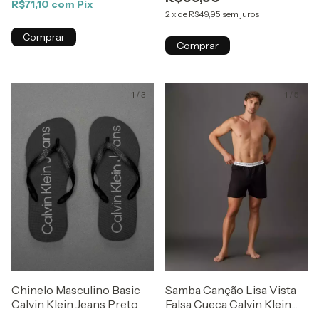
R$71,10
com
Pix
2
x
de
R$49,95
sem juros
Comprar
Comprar
1
/
3
1
/
5
Chinelo Masculino Basic
Samba Canção Lisa Vista
Calvin Klein Jeans Preto
Falsa Cueca Calvin Klein
Underwear Preto