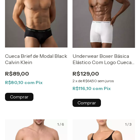
Cueca Brief de Modal Black
Underwear Boxer Básica
Calvin Klein
Elástico Com Logo Cueca
Calvin Klein Branco
R$89,00
R$129,00
2
x
de
R$64,50
sem juros
R$80,10
com
Pix
R$116,10
com
Pix
Comprar
Comprar
1
/
6
1
/
3