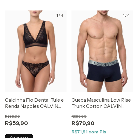
1
/
4
1
/
4
Calcinha Fio Dental Tule e
Cueca Masculina Low Rise
Renda Napoles CALVIN
Trunk Cotton CALVIN
KLEIN UNDERWEAR
KLEIN UNDERWEAR
R$89,00
R$99,00
Preto
Marinho
R$59,90
R$79,90
R$71,91
com
Pix
Comprar