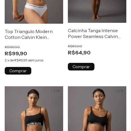
Calcinha Tanga Intense
Top Triangulo Modern
Power Seamless Calvin
Cotton Calvin Klein
Klein Underwear Preto
Underwear Claro Branco
R$89,00
R$169,90
R$64,90
R$99,90
2
x
de
R$49,95
sem juros
Comprar
Comprar
1
/
5
1
/
5