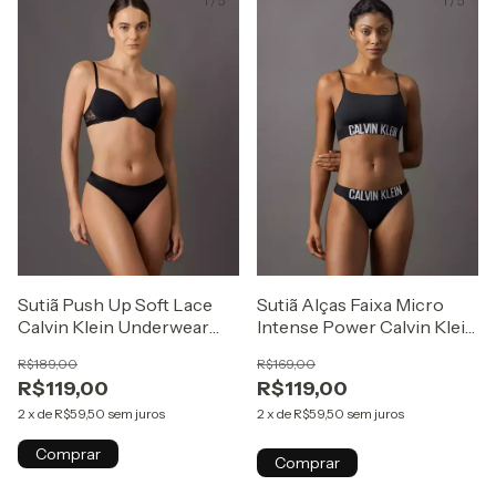
1
/
5
1
/
5
Sutiã Push Up Soft Lace
Sutiã Alças Faixa Micro
Calvin Klein Underwear
Intense Power Calvin Klein
Preto
Underwear Preto
R$189,00
R$169,00
R$119,00
R$119,00
2
x
de
R$59,50
sem juros
2
x
de
R$59,50
sem juros
Comprar
Comprar