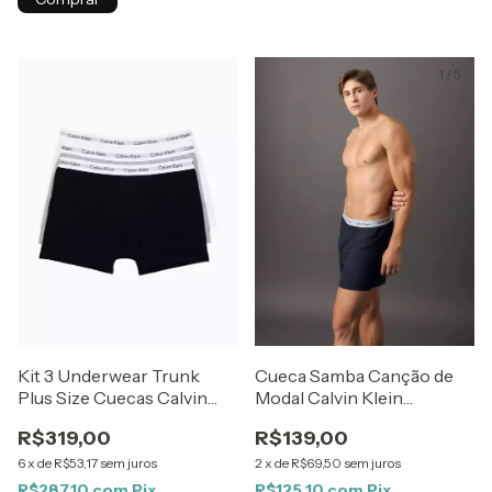
1
/
5
Kit 3 Underwear Trunk
Cueca Samba Canção de
Plus Size Cuecas Calvin
Modal Calvin Klein
Klein Multicolor
Underwear Marinho /
R$319,00
R$139,00
Mescla
6
x
de
R$53,17
sem juros
2
x
de
R$69,50
sem juros
R$287,10
com
Pix
R$125,10
com
Pix