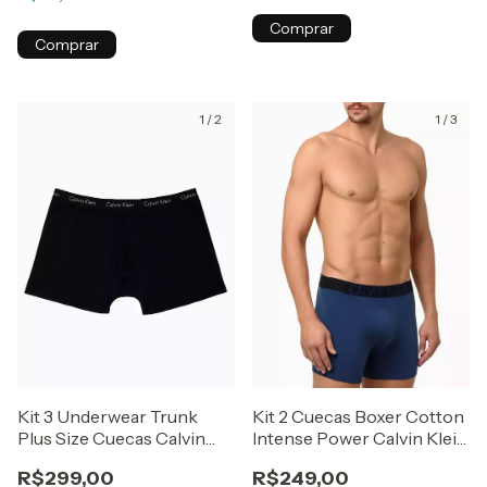
Comprar
Comprar
1
/
2
1
/
3
Kit 3 Underwear Trunk
Kit 2 Cuecas Boxer Cotton
Plus Size Cuecas Calvin
Intense Power Calvin Klein
Klein Preto 2xl
Underwear Azul + Preto
R$299,00
R$249,00