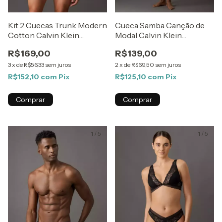
Kit 2 Cuecas Trunk Modern
Cueca Samba Canção de
Cotton Calvin Klein
Modal Calvin Klein
Underwear Preto Com
Underwear Grafite/Prata
R$169,00
R$139,00
Cinza Claro
3
x
de
R$56,33
sem juros
2
x
de
R$69,50
sem juros
R$152,10
com
Pix
R$125,10
com
Pix
Comprar
Comprar
1
/
5
1
/
5