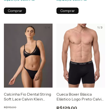
Comprar
Comprar
1
/
4
1
/
3
Calcinha Fio Dental String
Cueca Boxer Básica
Soft Lace Calvin Klein
Elástico Logo Preto Calvin
Underwear Preto
Klein
R$119,00
R$129,00