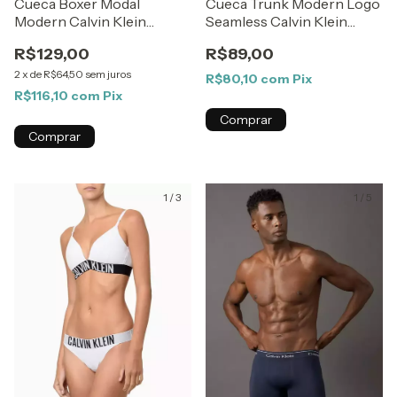
Cueca Boxer Modal
Cueca Trunk Modern Logo
Modern Calvin Klein
Seamless Calvin Klein
Underwear Preto
Underwear Branco
R$129,00
R$89,00
2
x
de
R$64,50
sem juros
R$80,10
com
Pix
R$116,10
com
Pix
Comprar
Comprar
1
/
3
1
/
5