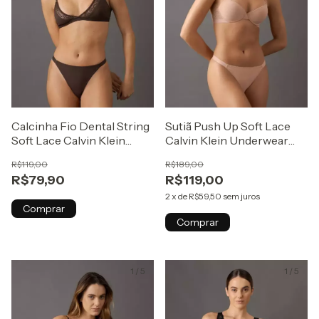
Calcinha Fio Dental String
Sutiã Push Up Soft Lace
Soft Lace Calvin Klein
Calvin Klein Underwear
Underwear Havana
Nude
R$119,00
R$189,00
R$79,90
R$119,00
2
x
de
R$59,50
sem juros
Comprar
Comprar
1
/
5
1
/
5