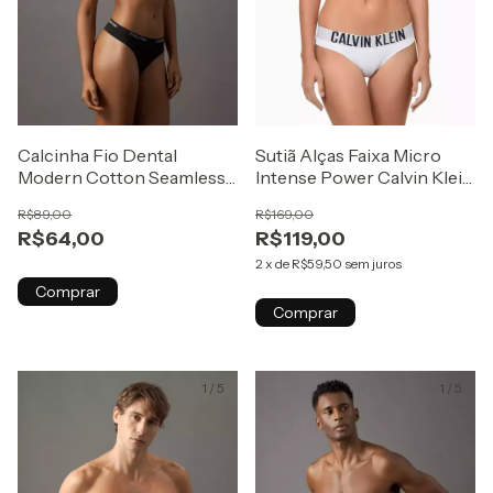
Calcinha Fio Dental
Sutiã Alças Faixa Micro
Modern Cotton Seamless
Intense Power Calvin Klein
Calvin Klein Underwear
Underwear
R$89,00
R$169,00
Preto
Branco/Branco
R$64,00
R$119,00
2
x
de
R$59,50
sem juros
Comprar
Comprar
1
/
5
1
/
5