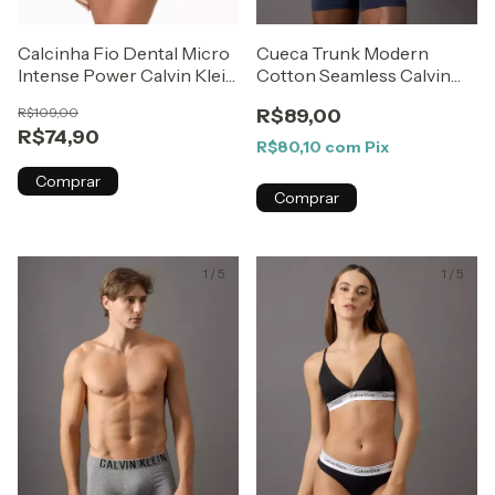
Calcinha Fio Dental Micro
Cueca Trunk Modern
Intense Power Calvin Klein
Cotton Seamless Calvin
Underwear
Klein Underwear Azul
R$109,00
R$89,00
Branco/Branco
Escuro
R$74,90
R$80,10
com
Pix
Comprar
Comprar
1
/
5
1
/
5