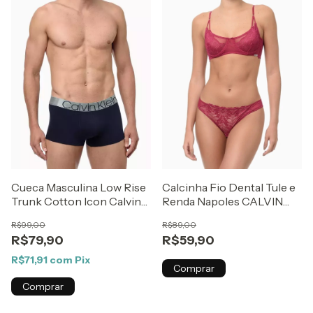
Cueca Masculina Low Rise
Calcinha Fio Dental Tule e
Trunk Cotton Icon Calvin
Renda Napoles CALVIN
Klein Underwear Marinho
KLEIN UNDERWEAR Rosa
R$99,00
R$89,00
Escuro
R$79,90
R$59,90
R$71,91
com
Pix
Comprar
Comprar