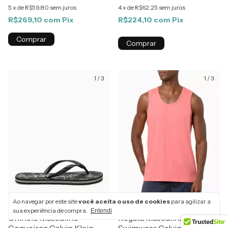
5
x
de
R$59,80
sem juros
4
x
de
R$62,25
sem juros
R$269,10
com
Pix
R$224,10
com
Pix
Comprar
Comprar
1
/
3
1
/
3
Ao navegar por este site
você aceita o uso de cookies
para agilizar a
sua experiência de compra.
Entendi
Chinelo Masculino
Regata Masculina