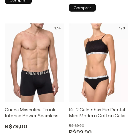
Comprar
1
/
4
1
/
3
Cueca Masculina Trunk
Kit 2 Calcinhas Fio Dental
Intense Power Seamless
Mini Modern Cotton Calvin
CALVIN KLEIN
Klein Underwear Preto /
R$79,00
R$169,90
UNDERWEAR Preto
Branco
R$99,90