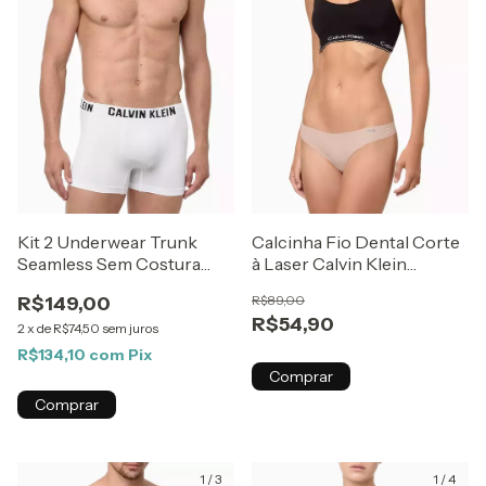
Kit 2 Underwear Trunk
Calcinha Fio Dental Corte
Seamless Sem Costura
à Laser Calvin Klein
Cueca Calvin Klein
Underwear Skin
R$149,00
R$89,00
Multicolor
R$54,90
2
x
de
R$74,50
sem juros
R$134,10
com
Pix
Comprar
Comprar
1
/
3
1
/
4