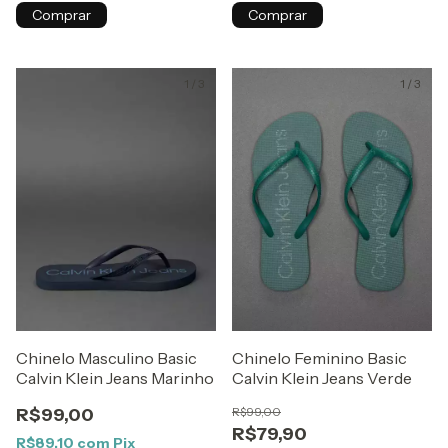
Comprar
Comprar
1
/
3
1
/
3
Chinelo Masculino Basic
Chinelo Feminino Basic
Calvin Klein Jeans Marinho
Calvin Klein Jeans Verde
R$99,00
R$99,00
R$79,90
R$89,10
com
Pix