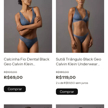
Calcinha Fio Dental Black
Sutiã Triângulo Black Geo
Geo Calvin Klein
Calvin Klein Underwear
Underwear Azul Médio
Azul Médio
R$109,00
R$189,00
R$69,00
R$119,00
2
x
de
R$59,50
sem juros
Comprar
Comprar