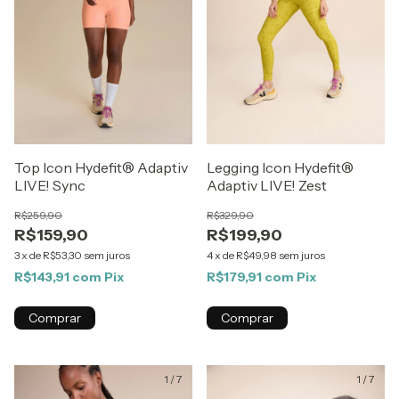
Top Icon Hydefit® Adaptiv
Legging Icon Hydefit®
LIVE! Sync
Adaptiv LIVE! Zest
R$259,90
R$329,90
R$159,90
R$199,90
3
x
de
R$53,30
sem juros
4
x
de
R$49,98
sem juros
R$143,91
com
Pix
R$179,91
com
Pix
Comprar
Comprar
1
/
7
1
/
7