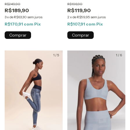
R$249,90
R$196,90
R$189,90
R$119,90
3
x
de
R$63,30
sem juros
2
x
de
R$59,95
sem juros
R$170,91
com
Pix
R$107,91
com
Pix
Comprar
Comprar
1
/
5
1
/
6