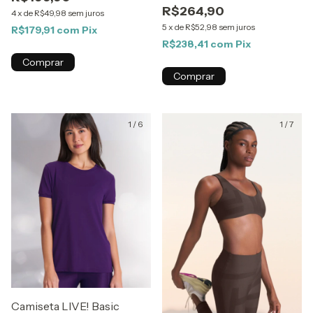
R$264,90
4
x
de
R$49,98
sem juros
5
x
de
R$52,98
sem juros
R$179,91
com
Pix
R$238,41
com
Pix
Comprar
Comprar
1
/
6
1
/
7
Camiseta LIVE! Basic