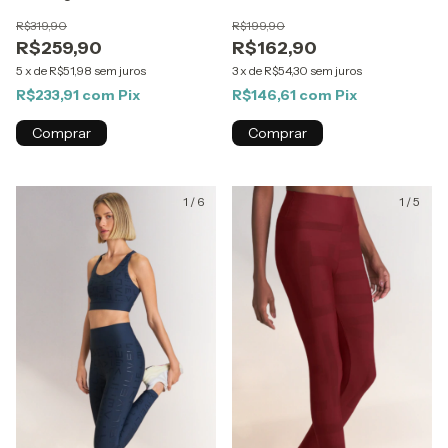
R$319,90
R$199,90
R$259,90
R$162,90
5
x
de
R$51,98
sem juros
3
x
de
R$54,30
sem juros
R$233,91
com
Pix
R$146,61
com
Pix
Comprar
Comprar
1
/
6
1
/
5