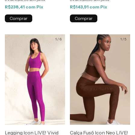
R$238,41
com
Pix
R$143,91
com
Pix
Comprar
Comprar
1
/
6
1
/
5
Legging Icon LIVE! Vivid
Calça Fusô Icon Neo LIVE!