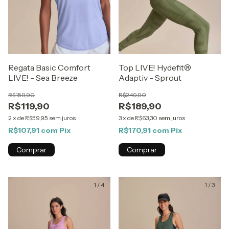
Regata Basic Comfort
Top LIVE! Hydefit®
LIVE! - Sea Breeze
Adaptiv - Sprout
R$159,90
R$249,90
R$119,90
R$189,90
2
x
de
R$59,95
sem juros
3
x
de
R$63,30
sem juros
R$107,91
com
Pix
R$170,91
com
Pix
Comprar
Comprar
1
/
4
1
/
3