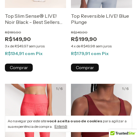
Top Slim Sense® LIVE!
Top Reversible LIVE! Blue
Noir Black - Best Sellers
Plunge
ZAYS
R$189,90
R$249,90
R$149,90
R$199,90
3
x
de
R$49,97
sem juros
4
x
de
R$49,98
sem juros
R$134,91
com
Pix
R$179,91
com
Pix
Comprar
Comprar
1
/
6
1
/
6
Ao navegar por este site
você aceita o uso de cookies
para agilizar a
sua experiência de compra.
Entendi