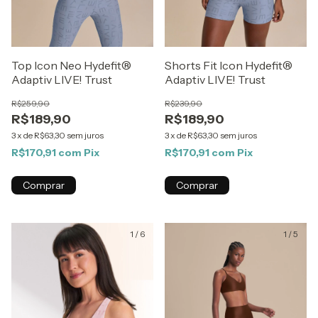
Top Icon Neo Hydefit®
Shorts Fit Icon Hydefit®
Adaptiv LIVE! Trust
Adaptiv LIVE! Trust
R$259,90
R$239,90
R$189,90
R$189,90
3
x
de
R$63,30
sem juros
3
x
de
R$63,30
sem juros
R$170,91
com
Pix
R$170,91
com
Pix
Comprar
Comprar
1
/
6
1
/
5