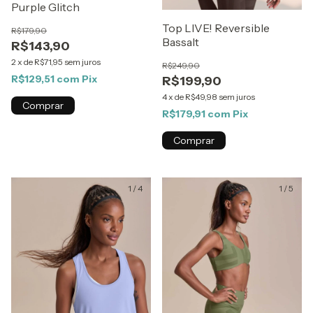
Purple Glitch
Top LIVE! Reversible
R$179,90
Bassalt
R$143,90
2
x
de
R$71,95
sem juros
R$249,90
R$129,51
com
Pix
R$199,90
4
x
de
R$49,98
sem juros
Comprar
R$179,91
com
Pix
Comprar
1
/
4
1
/
5