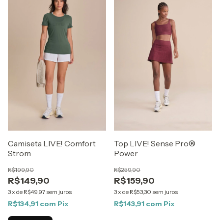
Camiseta LIVE! Comfort
Top LIVE! Sense Pro®
Strom
Power
R$199,90
R$259,90
R$149,90
R$159,90
3
x
de
R$49,97
sem juros
3
x
de
R$53,30
sem juros
R$134,91
com
Pix
R$143,91
com
Pix