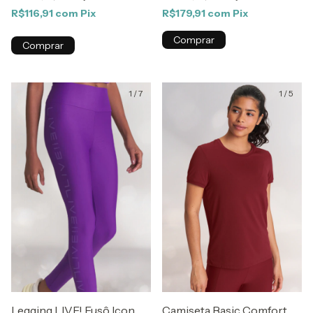
R$116,91
com
Pix
R$179,91
com
Pix
Comprar
Comprar
1
/
7
1
/
5
Legging LIVE! Fusô Icon
Camiseta Basic Comfort