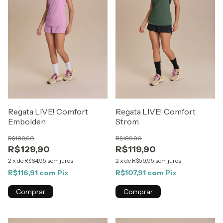
Regata LIVE! Comfort
Regata LIVE! Comfort
Embolden
Strom
R$189,90
R$189,90
R$129,90
R$119,90
2
x
de
R$64,95
sem juros
2
x
de
R$59,95
sem juros
R$116,91
com
Pix
R$107,91
com
Pix
Comprar
Comprar