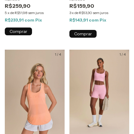
R$259,90
R$159,90
5
x
de
R$51,98
sem juros
3
x
de
R$53,30
sem juros
R$233,91
com
Pix
R$143,91
com
Pix
Comprar
Comprar
1
/
4
1
/
4