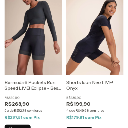
Bermuda 6 Pockets Run
Shorts Icon Neo LIVE!
Speed LIVE! Eclipse - Best
Onyx
Sellers ZAYS
R$329,90
R$239,90
R$263,90
R$199,90
5
x
de
R$52,78
sem juros
4
x
de
R$49,98
sem juros
R$237,51
com
Pix
R$179,91
com
Pix