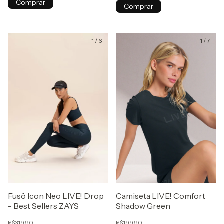
Comprar
Comprar
1
/
6
1
/
7
Fusô Icon Neo LIVE! Drop
Camiseta LIVE! Comfort
- Best Sellers ZAYS
Shadow Green
R$319,90
R$199,90