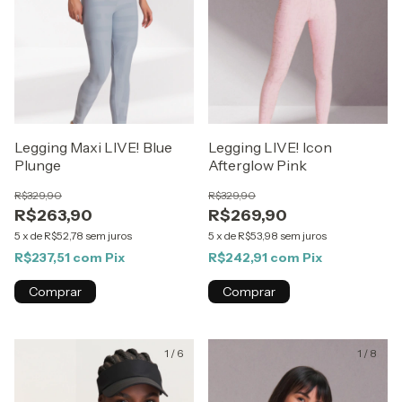
Legging Maxi LIVE! Blue
Legging LIVE! Icon
Plunge
Afterglow Pink
R$329,90
R$329,90
R$263,90
R$269,90
5
x
de
R$52,78
sem juros
5
x
de
R$53,98
sem juros
R$237,51
com
Pix
R$242,91
com
Pix
Comprar
Comprar
1
/
6
1
/
8