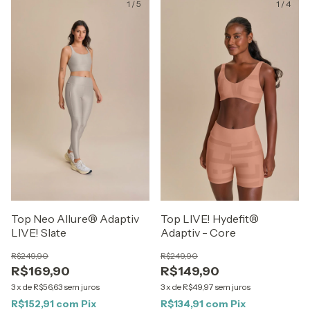
1
/
5
1
/
4
Top Neo Allure® Adaptiv
Top LIVE! Hydefit®
LIVE! Slate
Adaptiv - Core
R$249,90
R$249,90
R$169,90
R$149,90
3
x
de
R$56,63
sem juros
3
x
de
R$49,97
sem juros
R$152,91
com
Pix
R$134,91
com
Pix