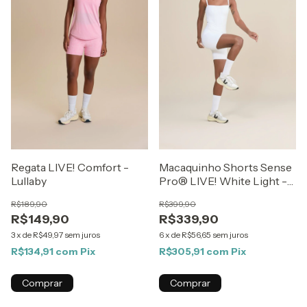
Regata LIVE! Comfort -
Macaquinho Shorts Sense
Lullaby
Pro® LIVE! White Light -
Best Sellers ZAYS
R$189,90
R$399,90
R$149,90
R$339,90
3
x
de
R$49,97
sem juros
6
x
de
R$56,65
sem juros
R$134,91
com
Pix
R$305,91
com
Pix
Comprar
Comprar