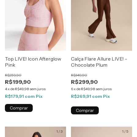
Top LIVE! Icon Afterglow
Calça Flare Allure LIVE! -
Pink
Chocolate Plum
R$259,90
R$349,90
R$199,90
R$299,90
4
x
de
R$49,98
sem juros
6
x
de
R$49,98
sem juros
R$179,91
com
Pix
R$269,91
com
Pix
Comprar
Comprar
1
/
3
1
/
5