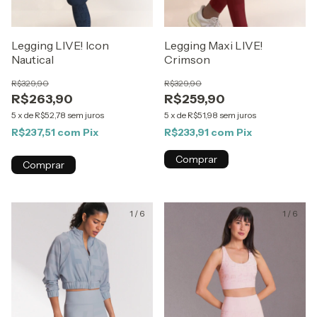
Legging LIVE! Icon
Legging Maxi LIVE!
Nautical
Crimson
R$329,90
R$329,90
R$263,90
R$259,90
5
x
de
R$52,78
sem juros
5
x
de
R$51,98
sem juros
R$237,51
com
Pix
R$233,91
com
Pix
Comprar
Comprar
1
/
6
1
/
6