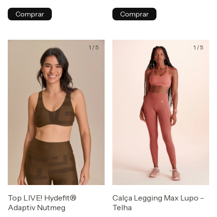
Comprar
Comprar
1
/
5
1
/
5
Top LIVE! Hydefit®
Calça Legging Max Lupo -
Adaptiv Nutmeg
Telha