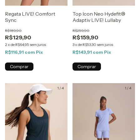
Regata LIVE! Comfort
Top Icon Neo Hydefit®
Sync
Adaptiv LIVE! Lullaby
R$189,90
R$259,90
R$129,90
R$159,90
2
x
de
R$64,95
sem juros
3
x
de
R$53,30
sem juros
R$116,91
com
Pix
R$143,91
com
Pix
Comprar
Comprar
1
/
4
1
/
4