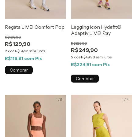
Regata LIVE! Comfort Pop
Legging Icon Hydefit®
Adaptiv LIVE! Ray
R$189,90
R$129,90
R$329,90
R$249,90
2
x
de
R$64,95
sem juros
5
x
de
R$49,98
sem juros
R$116,91
com
Pix
R$224,91
com
Pix
Comprar
Comprar
1
/
5
1
/
4