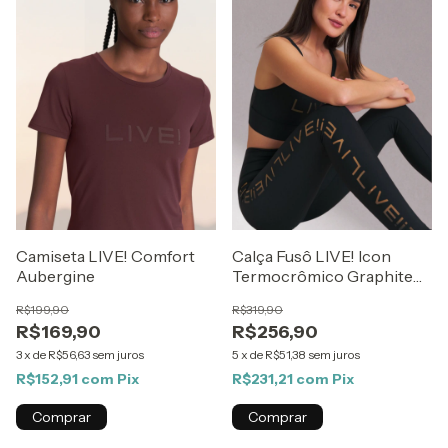
Camiseta LIVE! Comfort
Calça Fusô LIVE! Icon
Aubergine
Termocrômico Graphite
Flow
R$199,90
R$319,90
R$169,90
R$256,90
3
x
de
R$56,63
sem juros
5
x
de
R$51,38
sem juros
R$152,91
com
Pix
R$231,21
com
Pix
Comprar
Comprar