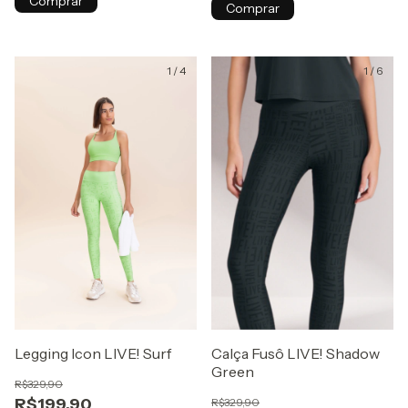
Comprar
Comprar
1
/
4
1
/
6
Legging Icon LIVE! Surf
Calça Fusô LIVE! Shadow
Green
R$329,90
R$199,90
R$329,90