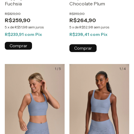
Fuchsia
Chocolate Plum
R$329,90
R$319,90
R$259,90
R$264,90
5
x
de
R$51,98
sem juros
5
x
de
R$52,98
sem juros
R$233,91
com
Pix
R$238,41
com
Pix
Comprar
Comprar
1
/
5
1
/
4