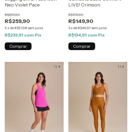
Neo Violet Pace
LIVE! Crimson
R$319,90
R$179,90
R$259,90
R$149,90
5
x
de
R$51,98
sem juros
3
x
de
R$49,97
sem juros
R$233,91
com
Pix
R$134,91
com
Pix
Comprar
Comprar
1
/
4
1
/
4