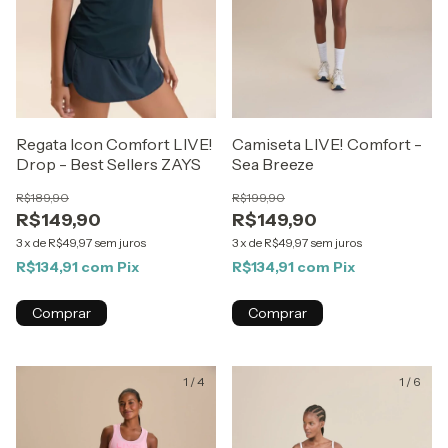
Regata Icon Comfort LIVE!
Camiseta LIVE! Comfort -
Drop - Best Sellers ZAYS
Sea Breeze
R$189,90
R$199,90
R$149,90
R$149,90
3
x
de
R$49,97
sem juros
3
x
de
R$49,97
sem juros
R$134,91
com
Pix
R$134,91
com
Pix
Comprar
Comprar
1
/
4
1
/
6