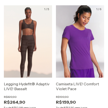
1
/
5
1
/
6
Legging Hydefit® Adaptiv
Camiseta LIVE! Comfort
LIVE! Bassalt
Violet Pace
R$329,90
R$199,90
R$264,90
R$159,90
5
x
de
R$52,98
sem juros
3
x
de
R$53,30
sem juros