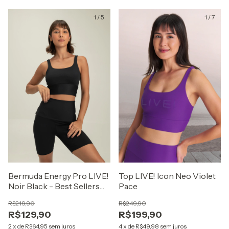
1
/
5
1
/
7
Bermuda Energy Pro LIVE!
Top LIVE! Icon Neo Violet
Noir Black - Best Sellers
Pace
ZAYS
R$219,90
R$249,90
R$129,90
R$199,90
2
x
de
R$64,95
sem juros
4
x
de
R$49,98
sem juros