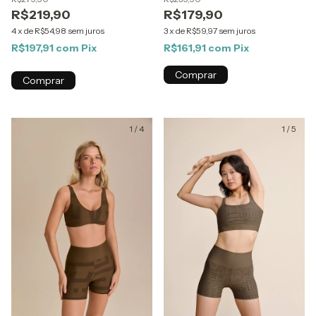
R$219,90
R$179,90
4
x
de
R$54,98
sem juros
3
x
de
R$59,97
sem juros
R$197,91
com
Pix
R$161,91
com
Pix
Comprar
Comprar
1
/
4
1
/
5