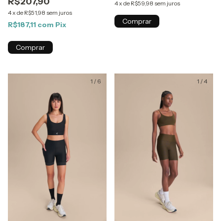
R$207,90
4
x
de
R$59,98
sem juros
4
x
de
R$51,98
sem juros
Comprar
R$187,11
com
Pix
Comprar
1
/
6
1
/
4