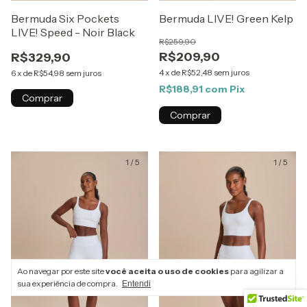
Bermuda Six Pockets
Bermuda LIVE! Green Kelp
LIVE! Speed - Noir Black
R$259,90
R$209,90
R$329,90
4
x
de
R$52,48
sem juros
6
x
de
R$54,98
sem juros
R$188,91
com
Pix
Comprar
Comprar
1
/
5
1
/
5
Ao navegar por este site
você aceita o uso de cookies
para agilizar a
sua experiência de compra.
Entendi