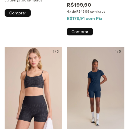
5
x
de
R$51,98
sem juros
R$199,90
4
x
de
R$49,98
sem juros
Comprar
R$179,91
com
Pix
Comprar
1
/
5
1
/
5