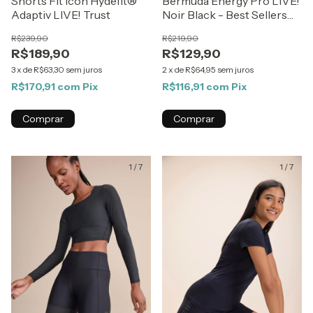
Shorts Fit Icon Hydefit®
Bermuda Energy Pro LIVE!
Adaptiv LIVE! Trust
Noir Black - Best Sellers
ZAYS
R$239,90
R$219,90
R$189,90
R$129,90
3
x
de
R$63,30
sem juros
2
x
de
R$64,95
sem juros
R$170,91
com
Pix
R$116,91
com
Pix
Comprar
Comprar
1
/
7
1
/
7