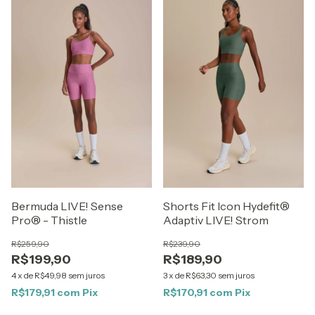
Bermuda LIVE! Sense
Shorts Fit Icon Hydefit®
Pro® - Thistle
Adaptiv LIVE! Strom
R$259,90
R$239,90
R$199,90
R$189,90
4
x
de
R$49,98
sem juros
3
x
de
R$63,30
sem juros
R$179,91
com
Pix
R$170,91
com
Pix