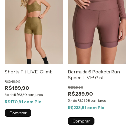
Shorts Fit LIVE! Climb
Bermuda 6 Pockets Run
Speed LIVE! Gist
R$249,90
R$189,90
R$329,90
R$259,90
3
x
de
R$63,30
sem juros
5
x
de
R$51,98
sem juros
R$170,91
com
Pix
R$233,91
com
Pix
Comprar
Comprar