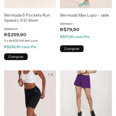
Bermuda 6 Pockets Run
Bermuda Max Lupo - Jade
Speed LIVE! Stem
R$114,90
R$79,90
R$329,90
R$259,90
R$71,91
com
Pix
5
x
de
R$51,98
sem juros
R$233,91
com
Pix
Comprar
Comprar
1
/
3