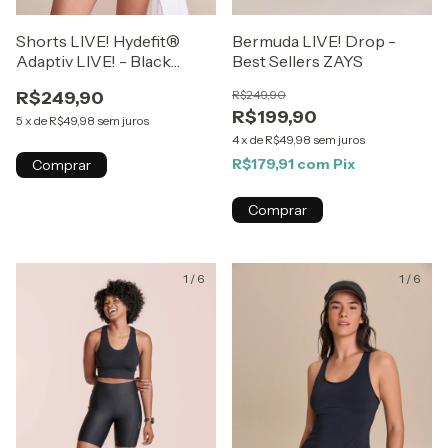
Shorts LIVE! Hydefit®
Bermuda LIVE! Drop -
Adaptiv LIVE! - Black
Best Sellers ZAYS
White
R$249,90
R$249,90
R$199,90
5
x
de
R$49,98
sem juros
4
x
de
R$49,98
sem juros
R$179,91
com
Pix
Comprar
Comprar
1
/
6
1
/
6