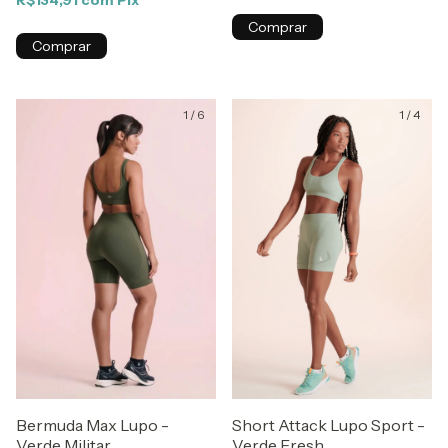
R$134,91
com
Pix
Comprar
Comprar
1
/
6
1
/
4
Short Attack Lupo Sport -
Bermuda Max Lupo -
Verde Fresh
Verde Militar