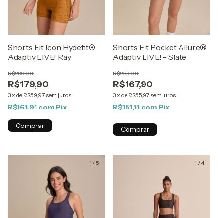
Shorts Fit Icon Hydefit®
Shorts Fit Pocket Allure®
Adaptiv LIVE! Ray
Adaptiv LIVE! - Slate
R$239,90
R$239,90
R$179,90
R$167,90
3
x
de
R$59,97
sem juros
3
x
de
R$55,97
sem juros
R$161,91
com
Pix
R$151,11
com
Pix
Comprar
Comprar
1
/
5
1
/
4