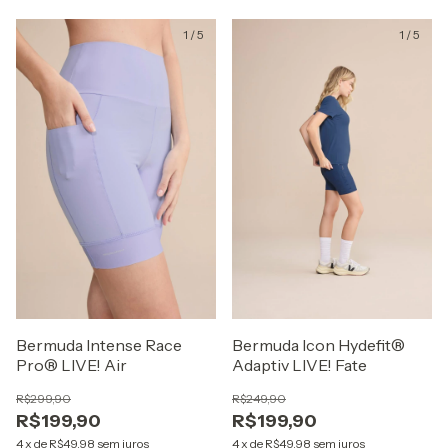
1
/
5
1
/
5
Bermuda Intense Race
Bermuda Icon Hydefit®
Pro® LIVE! Air
Adaptiv LIVE! Fate
R$299,90
R$249,90
R$199,90
R$199,90
4
x
de
R$49,98
sem juros
4
x
de
R$49,98
sem juros