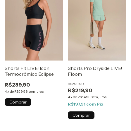
Shorts Fit LIVE! Icon
Shorts Pro Dryside LIVE!
Termocrômico Eclipse
Floom
R$239,90
R$299,90
R$219,90
4
x
de
R$59,98
sem juros
4
x
de
R$54,98
sem juros
Comprar
R$197,91
com
Pix
Comprar