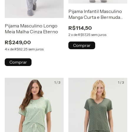
Pijama Infantil Masculino
Manga Curta e Bermuda
Verde Brilha no Escuro
Pijama Masculino Longo
R$114,50
Meia Malha Cinza Eterno
2
x
de
R$57,25
sem juros
R$249,00
Comprar
4
x
de
R$62,25
sem juros
Comprar
1
/
3
1
/
3