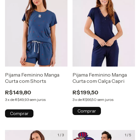
Pijama Feminino Manga
Pijama Feminino Manga
Curta com Shorts
Curta com Calça Capri
R$149,80
R$199,50
3
x
de
R$49,93
sem juros
3
x
de
R$66,50
sem juros
Comprar
Comprar
1
/
3
1
/
5