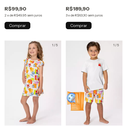
Monstros
Monstros
R$99,90
R$189,90
2
x
de
R$49,95
sem juros
3
x
de
R$63,30
sem juros
Comprar
Comprar
1
/
5
1
/
5