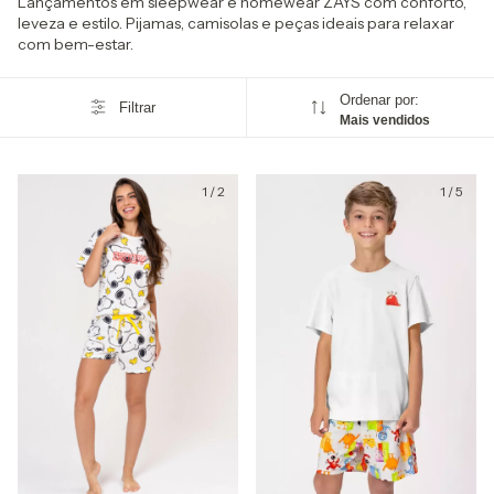
Lançamentos em sleepwear e homewear ZAYS com conforto,
leveza e estilo. Pijamas, camisolas e peças ideais para relaxar
com bem-estar.
Ordenar por:
Filtrar
Mais vendidos
1
/
2
1
/
5