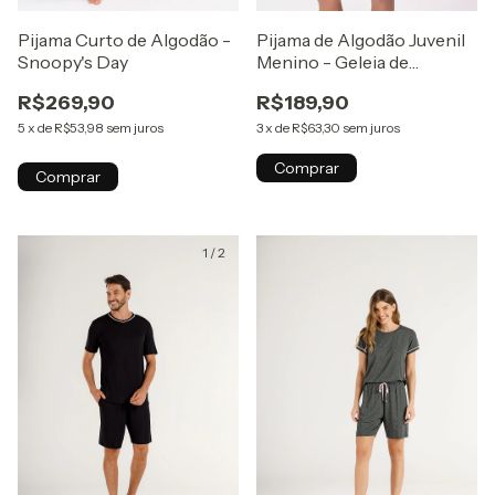
Pijama Curto de Algodão -
Pijama de Algodão Juvenil
Snoopy's Day
Menino - Geleia de
Monstros
R$269,90
R$189,90
5
x
de
R$53,98
sem juros
3
x
de
R$63,30
sem juros
Comprar
Comprar
1
/
2