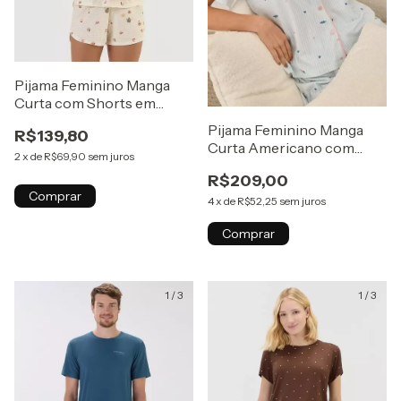
Pijama Feminino Manga
Curta com Shorts em
Algodão Confortável
Pijama Feminino Manga
R$139,80
Curta Americano com
2
x
de
R$69,90
sem juros
Shorts em Algodão Listras
R$209,00
Azul e Corações
Comprar
4
x
de
R$52,25
sem juros
Comprar
1
/
3
1
/
3