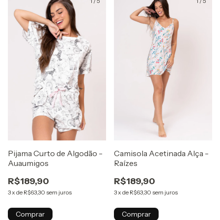
1
/
5
1
/
5
Camisola Acetinada Alça -
Pijama Curto de Algodão -
Raízes
Auaumigos
R$189,90
R$189,90
3
x
de
R$63,30
sem juros
3
x
de
R$63,30
sem juros
Comprar
Comprar