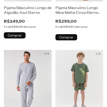
Pijama Masculino Longo de
Pijama Masculino Longo
Algodão Azul Eterno
Meia Malha Cinza Eterno
com Abotoamento
R$249,90
R$299,00
5
x
de
R$49,98
sem juros
5
x
de
R$59,80
sem juros
Comprar
Comprar
1
/
3
1
/
3