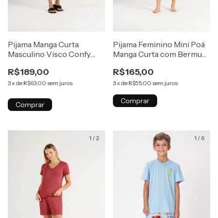
Pijama Manga Curta
Pijama Feminino Mini Poá
Masculino Visco Confy
Manga Curta com Bermuda
Gola V
- Cinza
R$189,00
R$165,00
3
x
de
R$63,00
sem juros
3
x
de
R$55,00
sem juros
Comprar
Comprar
1
/
2
1
/
6