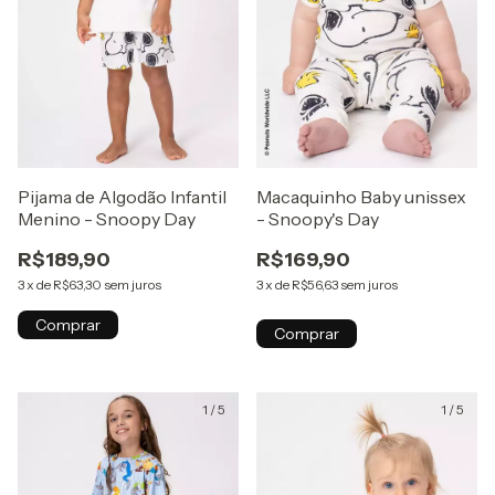
Pijama de Algodão Infantil
Macaquinho Baby unissex
Menino - Snoopy Day
- Snoopy's Day
R$189,90
R$169,90
3
x
de
R$63,30
sem juros
3
x
de
R$56,63
sem juros
Comprar
Comprar
1
/
5
1
/
5