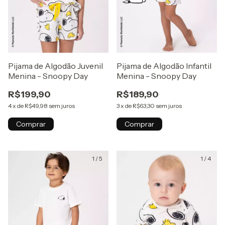
Pijama de Algodão Juvenil
Pijama de Algodão Infantil
Menina - Snoopy Day
Menina - Snoopy Day
R$199,90
R$189,90
4
x
de
R$49,98
sem juros
3
x
de
R$63,30
sem juros
Comprar
Comprar
1
/
5
1
/
4