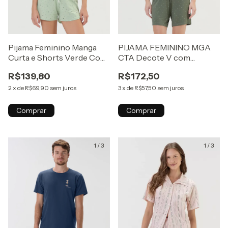
Pijama Feminino Manga
PIJAMA FEMININO MGA
Curta e Shorts Verde Com
CTA Decote V com
Muito Sono
acabamento em renda
R$139,80
R$172,50
2
x
de
R$69,90
sem juros
3
x
de
R$57,50
sem juros
Comprar
Comprar
1
/
3
1
/
3