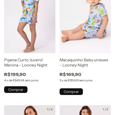
Pijama Curto Juvenil
Macaquinho Baby unissex
Menina - Looney Night
- Looney Night
R$199,90
R$169,90
4
x
de
R$49,98
sem juros
3
x
de
R$56,63
sem juros
Comprar
Comprar
1
/
4
1
/
3