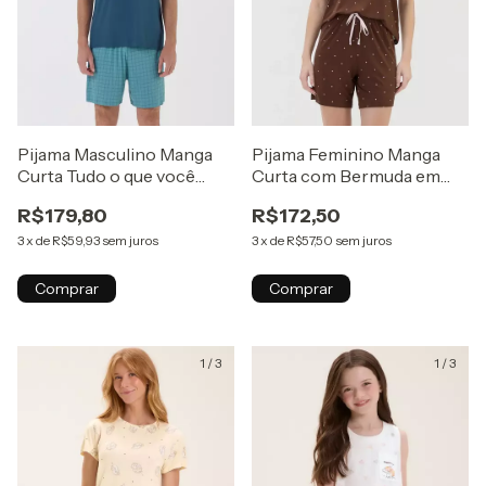
Pijama Masculino Manga
Pijama Feminino Manga
Curta Tudo o que você
Curta com Bermuda em
precisa é de uma vida
Visco Comfy Estampa Poá
R$179,80
R$172,50
simples
Marrom
3
x
de
R$59,93
sem juros
3
x
de
R$57,50
sem juros
Comprar
Comprar
1
/
3
1
/
3