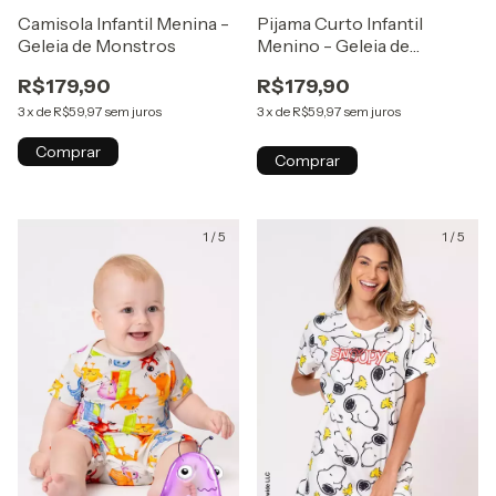
Camisola Infantil Menina -
Pijama Curto Infantil
Geleia de Monstros
Menino - Geleia de
Monstros
R$179,90
R$179,90
3
x
de
R$59,97
sem juros
3
x
de
R$59,97
sem juros
Comprar
Comprar
1
/
5
1
/
5