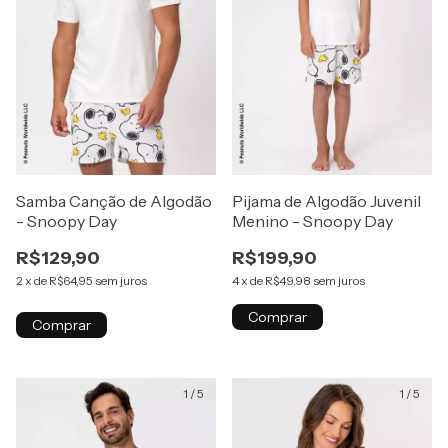
Samba Canção de Algodão
Pijama de Algodão Juvenil
- Snoopy Day
Menino - Snoopy Day
R$129,90
R$199,90
2
x
de
R$64,95
sem juros
4
x
de
R$49,98
sem juros
Comprar
Comprar
1
/
5
1
/
5