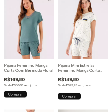
1
/
3
1
/
3
Pijama Feminino Manga
Pijama Mini Estrelas
Curta Com Bermuda Floral
Feminino Manga Curta
com Shorts
R$169,80
R$149,80
3
x
de
R$56,60
sem juros
3
x
de
R$49,93
sem juros
Comprar
Comprar