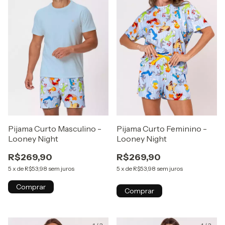
Pijama Curto Masculino -
Pijama Curto Feminino -
Looney Night
Looney Night
R$269,90
R$269,90
5
x
de
R$53,98
sem juros
5
x
de
R$53,98
sem juros
Comprar
Comprar