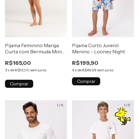
Pijama Curto Juvenil
Pijama Feminino Manga
Menino - Looney Night
Curta com Bermuda Mini
Corações - Vermelho
R$199,90
R$165,00
4
x
de
R$49,98
sem juros
3
x
de
R$55,00
sem juros
Comprar
Comprar
1
/
5
1
/
5