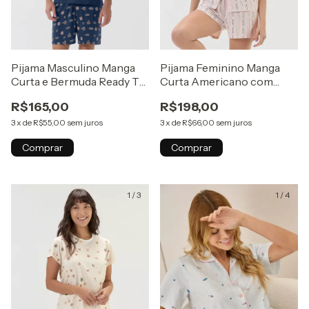
Pijama Feminino Manga
Pijama Masculino Manga
Curta Americano com
Curta e Bermuda Ready To
Shorts em Algodão Listras
Play Azul
R$198,00
R$165,00
Rosa Happy Morning
3
x
de
R$66,00
sem juros
3
x
de
R$55,00
sem juros
Comprar
Comprar
1
/
3
1
/
4