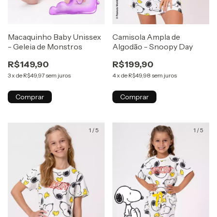
Macaquinho Baby Unissex
Camisola Ampla de
- Geleia de Monstros
Algodão - Snoopy Day
R$149,90
R$199,90
3
x
de
R$49,97
sem juros
4
x
de
R$49,98
sem juros
Comprar
Comprar
1
/
5
1
/
5