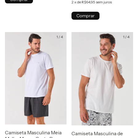
2
x
de
R$64,95
sem juros
Comprar
1
/
4
1
/
4
Camiseta Masculina Meia
Camiseta Masculina de