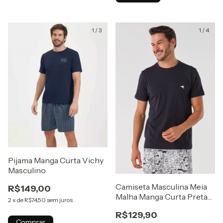
1
/
3
1
/
4
Pijama Manga Curta Vichy
Masculino
Camiseta Masculina Meia
R$149,00
Malha Manga Curta Preta
2
x
de
R$74,50
sem juros
Eterno
R$129,90
Comprar