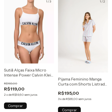
1
/
3
1
/
2
Sutiã Alças Faixa Micro
Intense Power Calvin Klein
Pijama Feminino Manga
Underwear
R$169,00
Curta com Shorts Listrado
Branco/Branco
R$119,00
com Abertura
R$195,00
2
x
de
R$59,50
sem juros
3
x
de
R$65,00
sem juros
Comprar
Comprar