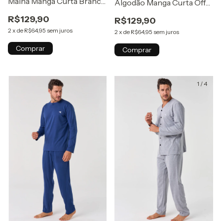
Malha Manga Curta Branca
Algodão Manga Curta Off
Eterno
White Eterno
R$129,90
R$129,90
2
x
de
R$64,95
sem juros
2
x
de
R$64,95
sem juros
Comprar
Comprar
1
/
4