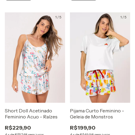
1
/
5
1
/
5
Short Doll Acetinado
Pijama Curto Feminino -
Feminino Acuo - Raízes
Geleia de Monstros
R$229,90
R$199,90
4
x
de
R$57,48
sem juros
4
x
de
R$49,98
sem juros