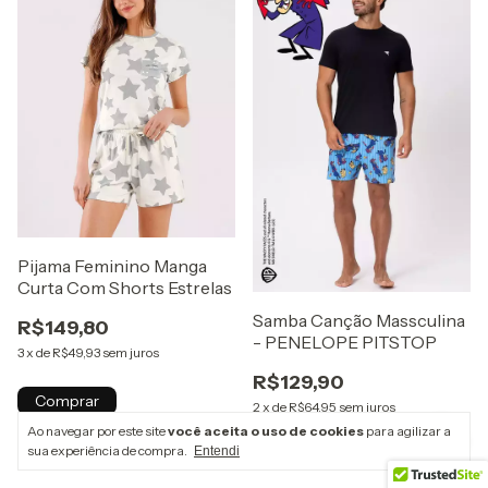
Pijama Feminino Manga
Curta Com Shorts Estrelas
Samba Canção Massculina
R$149,80
- PENELOPE PITSTOP
3
x
de
R$49,93
sem juros
R$129,90
Comprar
2
x
de
R$64,95
sem juros
Ao navegar por este site
você aceita o uso de cookies
para agilizar a
Comprar
sua experiência de compra.
Entendi