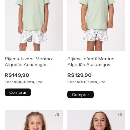
Pijama Juvenil Menino
Pijama Infantil Menino
Algodão Auaumigos
Algodão Auaumigos
R$149,90
R$129,90
3
x
de
R$49,97
sem juros
2
x
de
R$64,95
sem juros
Comprar
Comprar
1
/
5
1
/
5